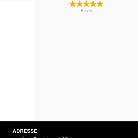
5
avis
ADRESSE