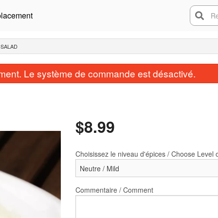
lacement
Rech
 SALAD
ent. Le système de commande est désactivé.
$
8.99
Choisissez le niveau d'épices / Choose Level 
let au beurre / Butter Chicken
Naan ordinaire / P
$13.99
$1.99
Commentaire / Comment