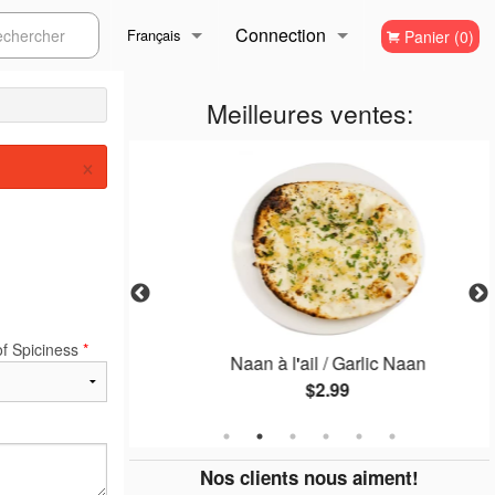
Connection
ercher
Français
Panier (0)
Inscription
Français
Meilleures ventes:
×
English
of Spiciness
*
lain Naan
Naan à l'ail / Garlic Naan
$2.99
Nos clients nous aiment!