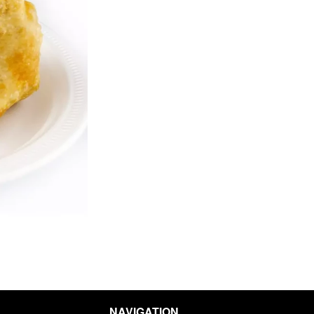
Naan ordinaire / Plain Naan
Bhaji d'oignon / On
$1.99
$5.99
NAVIGATION