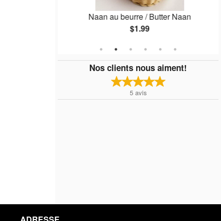
ion Bhaji
Naan au beurre / Butter Naan
$1.99
Nos clients nous aiment!
5
avis
ADRESSE