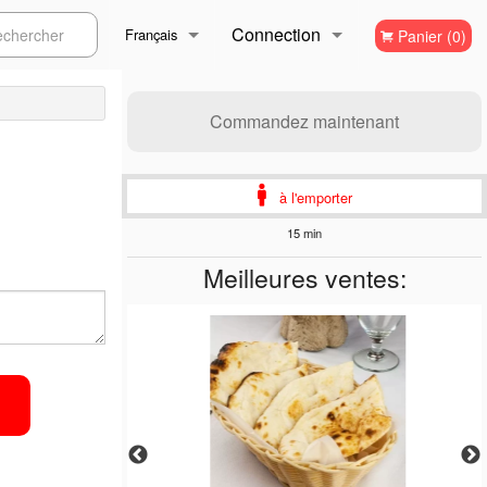
Connection
ercher
Français
Panier (0)
Inscription
Français
Commandez maintenant
English
à l'emporter
15 min
Meilleures ventes: