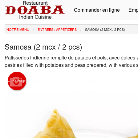
Commander en ligne
Emp
NOTRE MENU
ENTRÉES / APPETIZERS
SAMOSA (2 MCX / 2 PCS)
Samosa (2 mcx / 2 pcs)
Pâtisseries indienne remplie de patates et pois, avec épices v
pastries filled with potatoes and peas prepared, with various 
+ une image