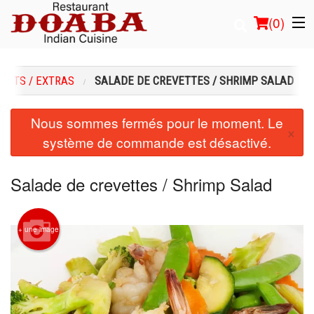
(
0
)
ENTS / EXTRAS
SALADE DE CREVETTES / SHRIMP SALAD
Commander en ligne
Nous sommes fermés pour le moment. Le
×
système de commande est désactivé.
Emplacement
Français
Salade de crevettes / Shrimp Salad
Connection
+ une image
Inscription
Panier (0)