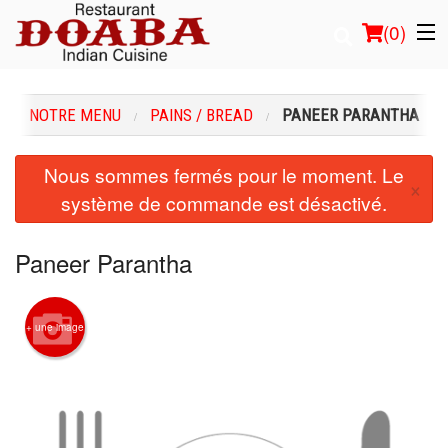
(
0
)
NOTRE MENU
PAINS / BREAD
PANEER PARANTHA
Commander en ligne
Nous sommes fermés pour le moment. Le
×
système de commande est désactivé.
Emplacement
Français
Paneer Parantha
Connection
+ une image
Inscription
Panier (0)