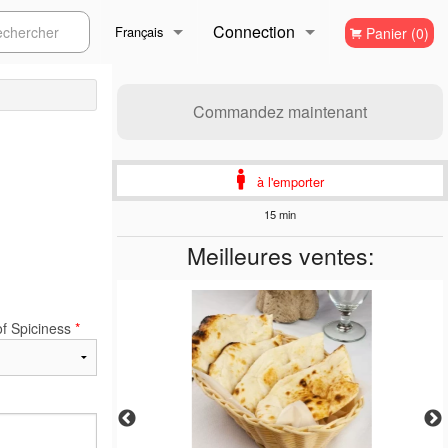
Connection
ercher
Français
Panier (0)
Inscription
Français
Commandez maintenant
English
à l'emporter
15 min
Meilleures ventes:
of Spiciness
*