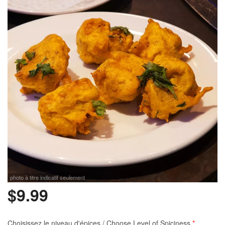
Rechercher
photo à titre indicatif seulement
$
9.99
Choisissez le niveau d'épices / Choose Level of Spiciness
*