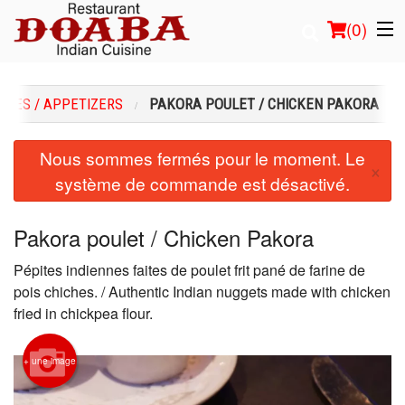
(
0
)
RÉES / APPETIZERS
PAKORA POULET / CHICKEN PAKORA
Commander en ligne
Nous sommes fermés pour le moment. Le
×
système de commande est désactivé.
Emplacement
Français
Pakora poulet / Chicken Pakora
Connection
Pépites indiennes faites de poulet frit pané de farine de
pois chiches. / Authentic Indian nuggets made with chicken
Inscription
fried in chickpea flour.
Panier (0)
+ une image