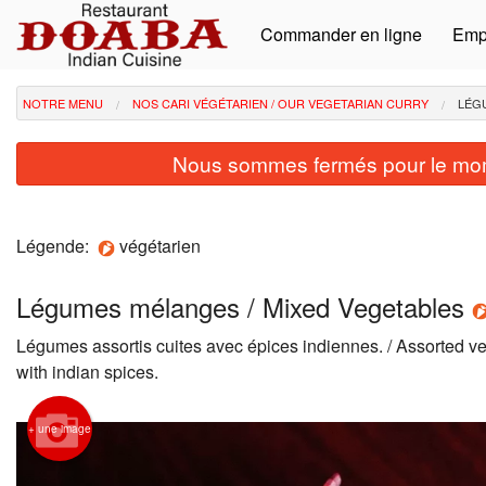
Commander en ligne
Emp
NOTRE MENU
NOS CARI VÉGÉTARIEN / OUR VEGETARIAN CURRY
LÉG
Nous sommes fermés pour le mom
Légende:
végétarien
Légumes mélanges / Mixed Vegetables
Légumes assortis cuites avec épices indiennes. / Assorted 
with indian spices.
+ une image