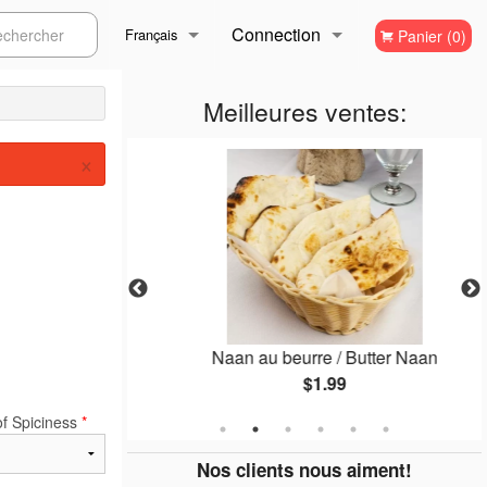
Connection
ercher
Français
Panier (0)
Inscription
Français
Meilleures ventes:
×
English
ion Bhaji
Naan au beurre / Butter Naan
$1.99
of Spiciness
*
Nos clients nous aiment!