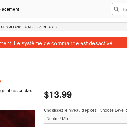
lacement
Rech
UMES MÉLANGES / MIXED VEGETABLES
ent. Le système de commande est désactivé.
vegetables cooked
$
13.99
Naan à l'ail / Garlic Naan
Bhaji d'oignon / On
$2.99
$5.99
Choisissez le niveau d'épices / Choose Level 