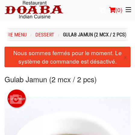
(
0
)
NOTRE MENU
DESSERT
GULAB JAMUN (2 MCX / 2 PCS)
Commander en ligne
Nous sommes fermés pour le moment. Le
×
système de commande est désactivé.
Emplacement
Français
Gulab Jamun (2 mcx / 2 pcs)
Connection
+ une image
Inscription
Panier (0)