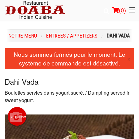
(
0
)
NOTRE MENU
ENTRÉES / APPETIZERS
DAHI VADA
Commander en ligne
Nous sommes fermés pour le moment. Le
×
système de commande est désactivé.
Emplacement
Français
Dahi Vada
Connection
Boulettes servies dans yogurt sucré. / Dumpling served in
sweet yogurt.
Inscription
+ une image
Panier (0)