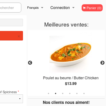
Connection
ercher
Français
Panier (0)
Inscription
Français
Meilleures ventes:
×
English
 2 pcs)
Poulet au beurre / Butter Chicken
$13.99
of Spiciness
*
Nos clients nous aiment!