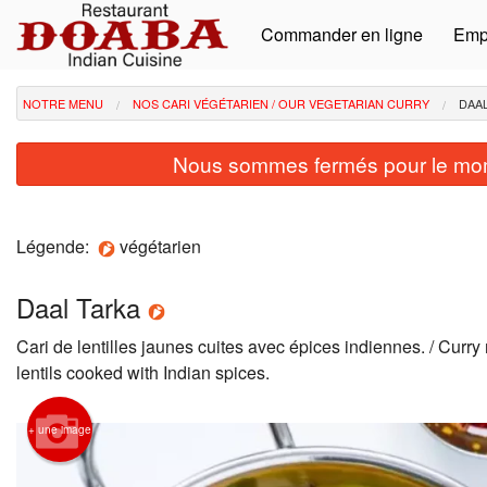
Commander en ligne
Emp
NOTRE MENU
NOS CARI VÉGÉTARIEN / OUR VEGETARIAN CURRY
DAA
Nous sommes fermés pour le mom
Légende:
végétarien
Daal Tarka
Cari de lentilles jaunes cuites avec épices indiennes. / Curr
lentils cooked with Indian spices.
+ une image