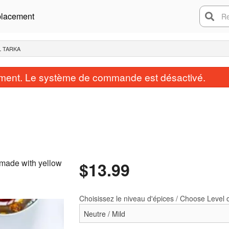
lacement
Rech
L TARKA
ent. Le système de commande est désactivé.
y made with yellow
$
13.99
Bhaji d'oignon / Onion Bhaji
Samosa (2 mcx /
$5.99
$4.99
Choisissez le niveau d'épices / Choose Level 