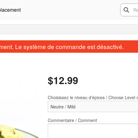
lacement
Rech
ent. Le système de commande est désactivé.
$
12.99
Choisissez le niveau d'épices / Choose Level 
let au beurre / Butter Chicken
Samosa (2 mcx /
$13.99
$4.99
Commentaire / Comment