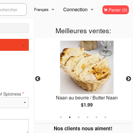
Connection
ercher
Français
Panier (0)
Inscription
Français
Meilleures ventes:
×
English
of Spiciness
*
 2 pcs)
Naan au beurre / Butter Naan
$1.99
Nos clients nous aiment!