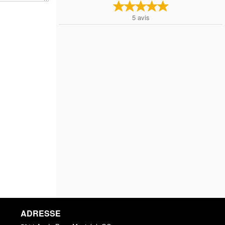
5
avis
ADRESSE