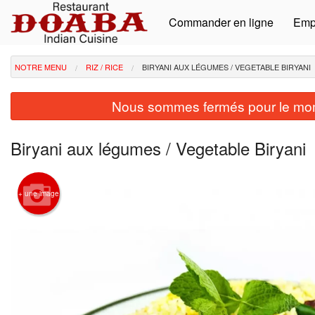
Commander en ligne
Emp
NOTRE MENU
RIZ / RICE
BIRYANI AUX LÉGUMES / VEGETABLE BIRYANI
Nous sommes fermés pour le mom
Biryani aux légumes / Vegetable Biryani
+ une image
Pou