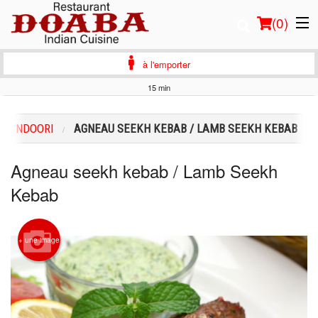
(
0
)
à l'emporter
15 min
Commander en ligne
TANDOORI
AGNEAU SEEKH KEBAB / LAMB SEEKH KEBAB
Emplacement
Agneau seekh kebab / Lamb Seekh
Français
Kebab
Connection
+ une image
Inscription
Panier (0)