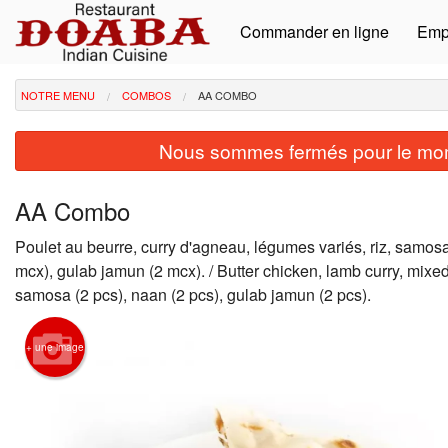
Commander en ligne
Emp
NOTRE MENU
COMBOS
AA COMBO
Nous sommes fermés pour le mom
AA Combo
Poulet au beurre, curry d'agneau, légumes variés, riz, samos
mcx), gulab jamun (2 mcx). / Butter chicken, lamb curry, mixed
samosa (2 pcs), naan (2 pcs), gulab jamun (2 pcs).
+ une image