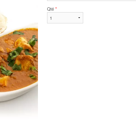
Qté
*