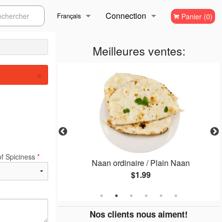
Connection
ercher
Français
Panier (0)
Inscription
Français
Meilleures ventes:
×
English
of Spiciness
*
lic Naan
Naan ordinaire / Plain Naan
$1.99
Nos clients nous aiment!