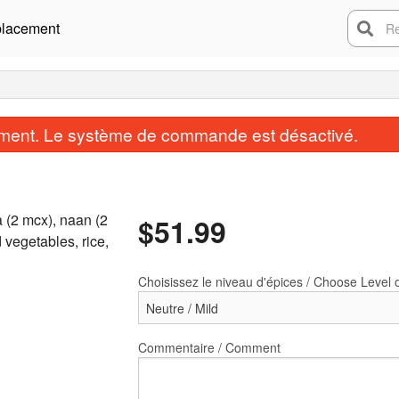
lacement
Rech
ent. Le système de commande est désactivé.
a (2 mcx), naan (2
$
51.99
 vegetables, rice,
Choisissez le niveau d'épices / Choose Level 
Samosa (2 mcx / 2 pcs)
Naan à l'ail / Gar
$4.99
$2.99
Commentaire / Comment