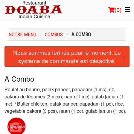
(
0
)
NOTRE MENU
COMBOS
A COMBO
Commander en ligne
Nous sommes fermés pour le moment. Le
×
système de commande est désactivé.
Emplacement
Français
A Combo
Connection
Poulet au beurre, palak paneer, papadam (1 mc), riz,
pakora de légumes (3 mcx), naan (1 mc), gulab jamun (1
Inscription
mc). / Butter chicken, palak paneer, papadam (1 pc), rice,
vegetable pakora (3 pcs), naan (1 pc), gulab jamun (1 pc).
Panier (0)
+ une image