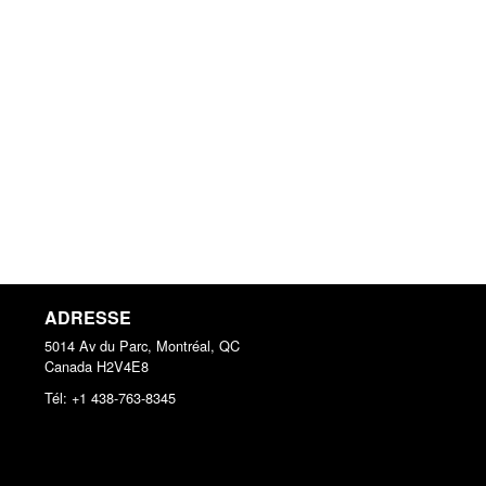
ADRESSE
5014 Av du Parc, Montréal, QC
Canada
H2V4E8
Tél:
+1 438-763-8345