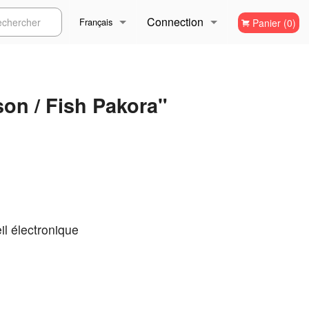
Connection
ercher
Français
Panier (0)
Inscription
Français
on / Fish Pakora"
English
il électronique