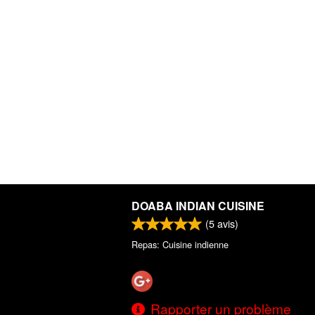
DOABA INDIAN CUISINE
(
5
avis)
Repas: Cuisine indienne
Rapporter un problème