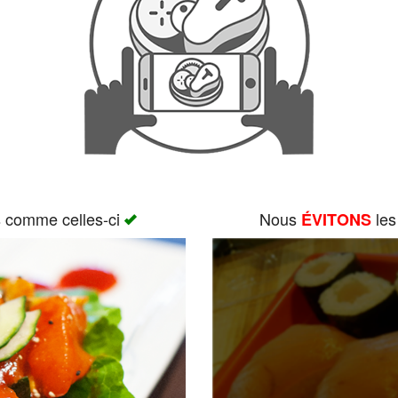
s comme celles-ci
Nous
les
ÉVITONS