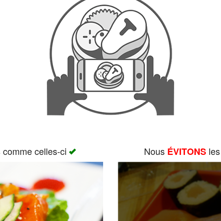
s comme celles-ci
Nous
les
ÉVITONS