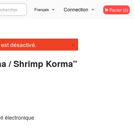
Connection
ercher
Français
Panier (0)
Inscription
Français
×
st désactivé.
English
ma / Shrimp Korma"
il électronique