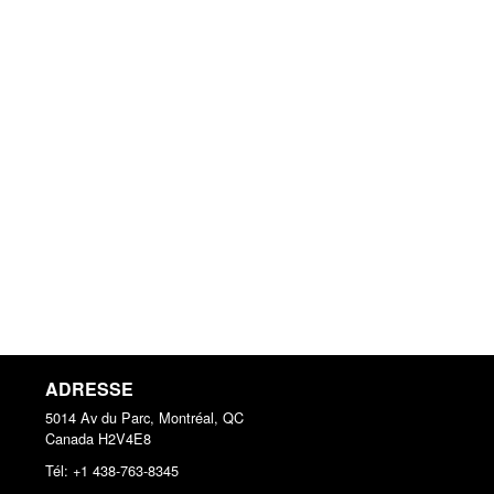
ADRESSE
5014 Av du Parc, Montréal, QC
Canada
H2V4E8
Tél:
+1 438-763-8345