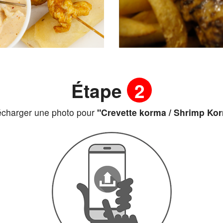
Étape
2
écharger une photo pour
"Crevette korma / Shrimp Ko